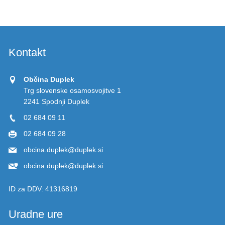
Kontakt
Občina Duplek
Trg slovenske osamosvojitve 1
2241 Spodnji Duplek
02 684 09 11
02 684 09 28
obcina.duplek@duplek.si
obcina.duplek@duplek.si
ID za DDV:
41316819
Uradne ure