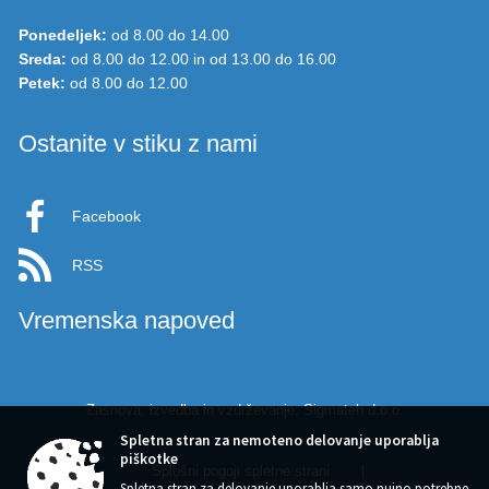
Ponedeljek:
od 8.00 do 14.00
Sreda:
od 8.00 do 12.00 in od 13.00 do 16.00
Petek:
od 8.00 do 12.00
Ostanite v stiku z nami
Facebook
RSS
Vremenska napoved
Zasnova, izvedba in vzdrževanje: Sigmateh d.o.o.
Spletna stran za nemoteno delovanje uporablja
piškotke
Splošni pogoji spletne strani
|
Spletna stran za delovanje uporablja samo nujno potrebne