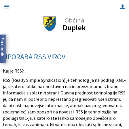
Občina
Za pričetek iskanja kliknite na puščico >
OBČINSKI SVET
INFORMACIJE
DEJAVNOSTI
LOKALNO
O OBČINI
TURIZEM
NOVICE
Duplek
Predstavitev občine
Člani občinskega sveta
Elektronske vloge
Kultura
Znamenitosti
Pomembne številke
Občinske novice in obvestila
Facebook
Župan
Pristojnosti
Javni razpisi in javne objave
Šolstvo
Gostinstvo
Javni zavodi
Dogodki in prireditve
UPORABA RSS VIROV
Podžupani
Seje občinskega sveta
Predpisi
Predšolska vzgoja
Lokalna ponudba
Društva
Lokalni utrip
Kaj je RSS?
Občinska uprava
Poslovnik
Informacije javnega značaja
Šport
Vurko fest
Gospodarski subjekti
Zapore cest
RSS (Really Simple Syndication) je tehnologija na podlagi XML-
ja, s katero lahko na enostaven način prevzemamo izbrane
informacije s spletnih strani. Glavna prednost tehnologije RSS
Nadzorni odbor
Odbori in komisije
Seznanitev z obdelavo osebnih podatkov
Zdravstvo in socialno varstvo
Lokacije defibrilatorjev (AED)
Občinsko glasilo
je, da nam ni potrebno neprestano pregledovati vseh strani,
da bi našli najnovejše informacije, ampak nas pregledovalnik
Civilna zaščita
Integriteta in preprečevanje korupcije
Gospodarstvo in kmetijstvo
(odjemalec) sam opozori na novosti. RSS je tehnologija na
podlagi XML-ja, s katero ste lahko samodejno obveščeni o
Svet za preventivo in vzgojo v cestnem prometu
Investicije in projekti
temah, ki vas zanimajo. Ni vam treba obiskati spletne strani,