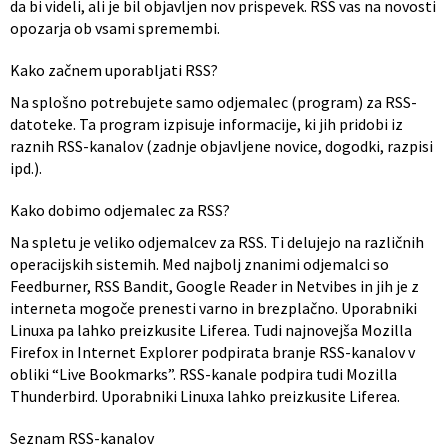
da bi videli, ali je bil objavljen nov prispevek. RSS vas na novosti
opozarja ob vsami spremembi.
Občinski nagrajenci
Proračun občine
Kako začnem uporabljati RSS?
Vaške skupnosti
Lokalne volitve
Na splošno potrebujete samo odjemalec (program) za RSS-
datoteke. Ta program izpisuje informacije, ki jih pridobi iz
Uradne ure
Prostorski akti občine
raznih RSS-kanalov (zadnje objavljene novice, dogodki, razpisi
ipd.).
Vizitka
Kohezijski projekti
Kako dobimo odjemalec za RSS?
Na spletu je veliko odjemalcev za RSS. Ti delujejo na različnih
operacijskih sistemih. Med najbolj znanimi odjemalci so
Feedburner, RSS Bandit, Google Reader in Netvibes in jih je z
interneta mogoče prenesti varno in brezplačno. Uporabniki
Linuxa pa lahko preizkusite Liferea. Tudi najnovejša Mozilla
Firefox in Internet Explorer podpirata branje RSS-kanalov v
obliki “Live Bookmarks”. RSS-kanale podpira tudi Mozilla
Thunderbird. Uporabniki Linuxa lahko preizkusite Liferea.
Seznam RSS-kanalov