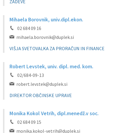
ZADEVE
Mihaela Borovnik, univ.dipl.ekon.
02 684 09 16
mihaela.borovnik@duplek.si
VIŠJA SVETOVALKA ZA PRORAČUN IN FINANCE
Robert Levstek, univ. dipl. med. kom.
02/684-09-13
robert.levstek@duplek.si
DIREKTOR OBČINSKE UPRAVE
Monika Kokol Vetrih, dipl.menedž.v soc.
02 684 09 15
monika.kokol-vetrih@duplek.si