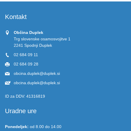
Kontakt
Občina Duplek
Trg slovenske osamosvojitve 1
2241 Spodnji Duplek
02 684 09 11
02 684 09 28
obcina.duplek@duplek.si
obcina.duplek@duplek.si
ID za DDV:
41316819
Uradne ure
Ponedeljek:
od 8.00 do 14.00