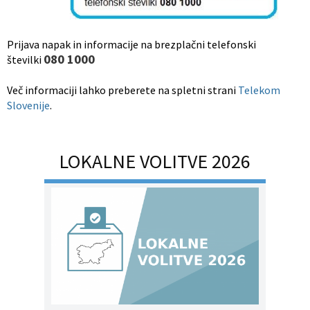
Občinski nagrajenci
Proračun občine
Prijava napak in informacije na brezplačni telefonski
Vaške skupnosti
Lokalne volitve
080 1000
številki
Uradne ure
Prostorski akti občine
Več informaciji lahko preberete na spletni strani
Telekom
Slovenije
.
Vizitka
Kohezijski projekti
LOKALNE VOLITVE 2026