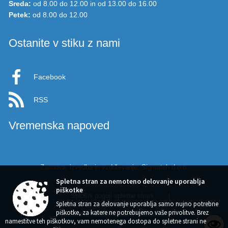
Sreda:
od 8.00 do 12.00 in od 13.00 do 16.00
Petek:
od 8.00 do 12.00
Ostanite v stiku z nami
Facebook
RSS
Vremenska napoved
Zasnova, izvedba in vzdrževanje: Sigmateh d.o.o.
Spletna stran za nemoteno delovanje uporablja
piškotke
Splošni pogoji spletne strani
|
Spletna stran za delovanje uporablja samo nujno potrebne
piškotke, za katere ne potrebujemo vaše privolitve. Brez
Center za varstvo osebnih podatkov
|
namestitve teh piškotkov, vam nemotenega dostopa do spletne strani ne